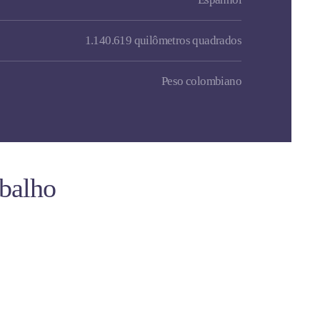
1.140.619 quilômetros quadrados
Peso colombiano
abalho