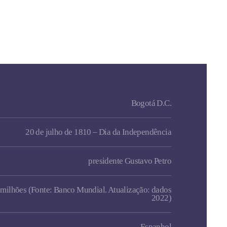
Bogotá D.C.
2
0 de julho de 1810 – Dia da Independência
presidente Gustavo Petro
 milhões (Fonte: Banco Mundial. Atualização: dados
2022)
Espanhol